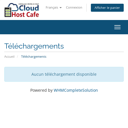
Français
Connexion
Afficher le panier
Bascu
la
navig
Téléchargements
Accueil
Téléchargements
Aucun téléchargement disponible
Powered by
WHMCompleteSolution